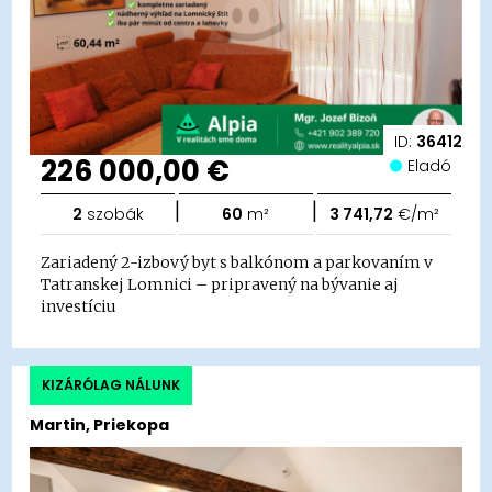
ID:
36412
226 000,00 €
Eladó
|
|
2
szobák
60
m²
3 741,72
€/m²
Zariadený 2-izbový byt s balkónom a parkovaním v
Tatranskej Lomnici – pripravený na bývanie aj
investíciu
KIZÁRÓLAG NÁLUNK
Martin, Priekopa