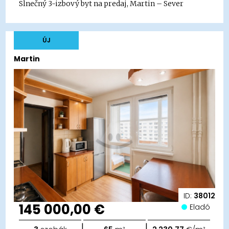
Slnečný 3-izbový byt na predaj, Martin – Sever
ÚJ
Martin
ID:
38012
145 000,00 €
Eladó
|
|