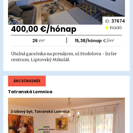
ID:
37674
400,00 €/hónap
Kiadó
|
26
m²
15,38/hónap
€/m²
Útulná garsónka na prenájom, ul.Stodolova - širšie
centrum, Liptovský Mikuláš
ÁRCSÖKKENÉS
Tatranská Lomnica