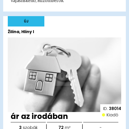
Vajasnského, Ružomberok
ÚJ
Žilina, Hliny I
ID:
38014
ár az irodában
Kiadó
|
|
3
szobák
72
m²
-