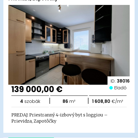
ID:
38016
139 000,00 €
Eladó
|
|
4
szobák
86
m²
1 608,80
€/m²
PREDAJ: Priestranný 4-izbový byt s loggiou –
Prievidza, Zapotôčky