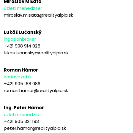
Miroslav Mišata
üzleti menedzser
miroslav.misata@realityalpia.sk
Lukáš Lučanský
ingatlanbróker
+421 908 914 025
lukas.lucansky@realityalpia.sk
Roman Hámor
irodavezető
+421 905 188 086
roman.hamor@realityalpia.sk
Ing. Peter Hámor
üzleti menedzser
+421 905 321 193
peter.hamor@realityalpia.sk