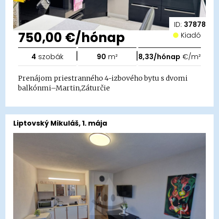
ID:
37878
750,00 €/hónap
Kiadó
|
|
4
szobák
90
m²
8,33/hónap
€/m²
Prenájom priestranného 4-izbového bytu s dvomi
balkónmi–Martin,Záturčie
Liptovský Mikuláš, 1. mája