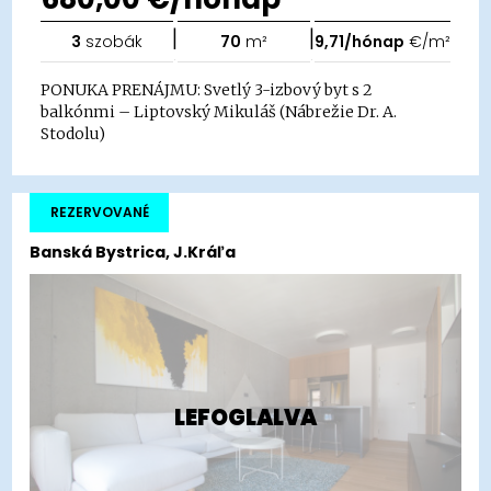
|
|
3
szobák
70
m²
9,71/hónap
€/m²
PONUKA PRENÁJMU: Svetlý 3-izbový byt s 2
balkónmi – Liptovský Mikuláš (Nábrežie Dr. A.
Stodolu)
REZERVOVANÉ
Banská Bystrica, J.Kráľa
LEFOGLALVA