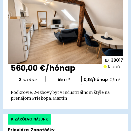
ID:
38017
560,00 €/hónap
Kiadó
|
|
2
szobák
55
m²
10,18/hónap
€/m²
Podkrovie, 2-izbový byt v industriálnom štýle na
prenájom Priekopa, Martin
KIZÁRÓLAG NÁLUNK
Prievidza, Zapotôčky