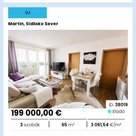
ÚJ
Martin, Sídlisko Sever
ID:
38019
199 000,00 €
Eladó
|
|
3
szobák
65
m²
3 061,54
€/m²