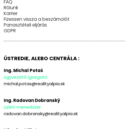
FAQ
Rólunk
Karrier
Fizessen vissza a beszámolót
Panasztételi eljárás
GDPR
ÚSTREDIE, ALEBO CENTRÁLA :
Ing. Michal Potaš
ügyvezető igazgató
michal.potas@realityalpia.sk
Ing. Radovan Dobranský
üzleti menedzser
radovan.dobransky@realityalpia.sk