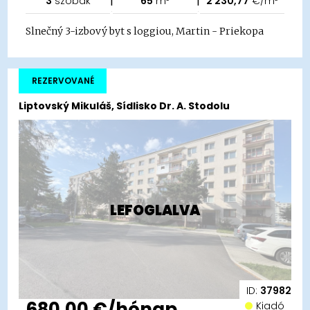
3
szobák
65
m²
2 230,77
€/m²
Slnečný 3-izbový byt s loggiou, Martin - Priekopa
REZERVOVANÉ
Liptovský Mikuláš, Sídlisko Dr. A. Stodolu
LEFOGLALVA
ID:
37982
680,00 €/hónap
Kiadó