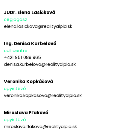
JUDr. Elena Lasičková
cégjogász
elena.lasickova@realityalpia.sk
Ing. Denisa Kurbelová
call centre
+421 951 089 965
denisa.kurbelova@realityalpia.sk
Veronika Kopkášová
ügyintéző
veronika.kopkasova@realityalpia.sk
Miroslava Fľaková
ügyintéző
miroslava.flakova@realityalpia.sk