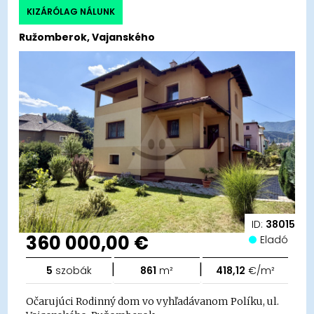
KIZÁRÓLAG NÁLUNK
Ružomberok, Vajanského
ID:
38015
360 000,00 €
Eladó
|
|
5
szobák
861
m²
418,12
€/m²
Očarujúci Rodinný dom vo vyhľadávanom Políku, ul.