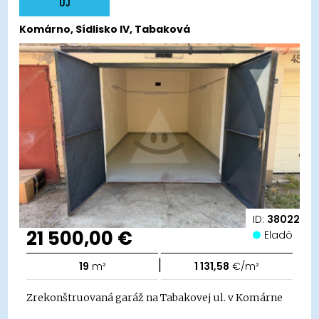
ÚJ
Komárno, Sídlisko IV, Tabaková
ID:
38022
21 500,00 €
Eladó
|
19
m²
1 131,58
€/m²
Zrekonštruovaná garáž na Tabakovej ul. v Komárne